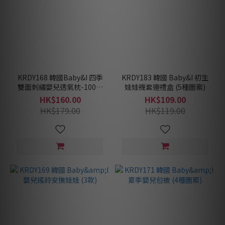
KRDY168 韓國Baby&I 四季
KRDY183 韓國 Baby&I 初生
雙面刺繡嬰兒透氣枕-100支
娃娃襪套連禮盒 (5種圖案)
棉極細紗線 (4款)
HK$160.00
HK$109.00
HK$179.00
HK$119.00