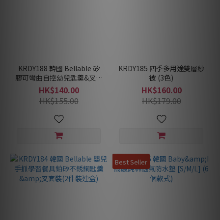
KRDY188 韓國 Bellable 矽
KRDY185 四季多用途雙層紗
膠可彎曲自控幼兒匙羹&叉套
被 (3色)
裝 (附收納盒)
HK$140.00
HK$160.00
HK$155.00
HK$179.00
Best Seller