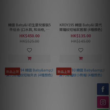
韓國 Baby&I 初生嬰兒服裝5
KRDY195 韓國 Baby&I 莫代
件组合 (口水肩, 和尚袍, 夾
爾羅紋短袖家居服 (4種顏色)
衣, 包被, 手套)
HK$450.00
HK$135.00
HK$525.00
HK$145.00
新品上架
新品上架