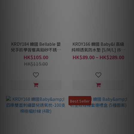
KRDY184 韓國 Bellable 嬰
KRDY166 韓國 Baby&I 高級
兒手抓學習餐具鉑矽不銹鋼
純棉透氣防水墊 [S/M/L] (6個
匙羹&叉套裝(2件裝連盒)
款式)
HK$105.00
HK$89.00 ~ HK$289.00
HK$115.00
Best Seller