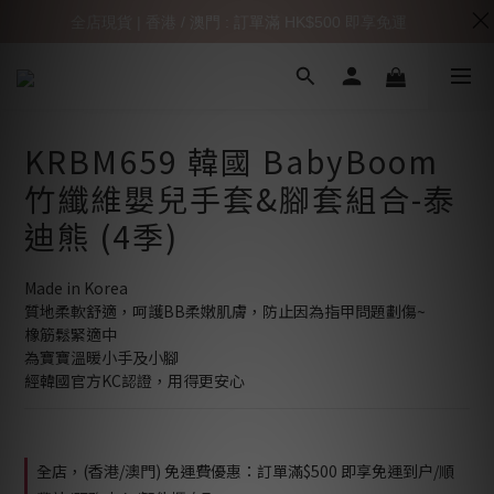
全店現貨 | 香港 / 澳門 : 訂單滿 HK$500 即享免運
KRBM659 韓國 BabyBoom
竹纖維嬰兒手套&腳套組合-泰
迪熊 (4季)
Made in Korea
質地柔軟舒適，呵護BB柔嫩肌膚，防止因為指甲問題劃傷~
橡筋鬆緊適中
為寶寶溫暖小手及小腳
經韓國官方KC認證，用得更安心
全店，(香港/澳門) 免運費優惠：訂單滿$500 即享免運到户/順