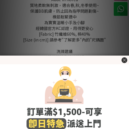
質地柔軟無刺激，適合春,秋,冬季使用~
保護BB肌膚，防止因為指甲問題劃傷~
橡筋鬆緊適中
為寶寶溫暖小手及小腳
經韓國官方KC認證，用得更安心
[Fabric] 竹纖維60%, 棉40%
[Size (in cm)] 請參考"了解更多"內的"尺碼圖"
洗滌建議
- 使用前請先清洗乾淨
- 使用冷水或微暖的水作清洗，避免熱水
- 建議使用嬰幼兒衣物專用清潔劑，避免柔順劑,含氯及螢光劑的
清潔劑