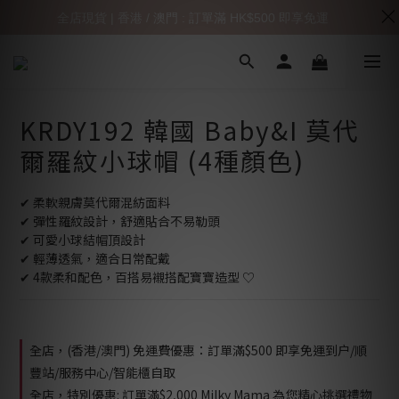
全店現貨 | 香港 / 澳門 : 訂單滿 HK$500 即享免運
KRDY192 韓國 Baby&I 莫代
爾羅紋小球帽 (4種顏色)
✔ 柔軟親膚莫代爾混紡面料
✔ 彈性羅紋設計，舒適貼合不易勒頭
✔ 可愛小球結帽頂設計
✔ 輕薄透氣，適合日常配戴
✔ 4款柔和配色，百搭易襯搭配寶寶造型 ♡
全店，(香港/澳門) 免運費優惠：訂單滿$500 即享免運到户/順
豐站/服務中心/智能櫃自取
全店，特別優惠: 訂單滿$2,000 Milky Mama 為您精心挑選禮物