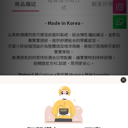
商品描述
顧客評價
式
- Made in Korea -
以柔軟親膚的莫代爾混紡面料製成，結合彈性羅紋織法，溫柔包
覆寶寶頭部，提供舒適貼合的穿戴感受。
可愛小球結帽頂設計為整體造型增添萌趣，輕鬆打造清新可愛的
寶寶穿搭。
輕薄透氣的材質特別適合日常配戴，讓寶寶時刻保持舒適。
經韓國官方KC認證，用得更安心。
[Fabric]
棉 Cotton +莫代爾 Modal + 氨綸 Spandex
[Color]
白色 White / 粉紅色 Pink / 藍色 Blue / 黃色 Yellow
[Size (in cm)]
17 X 32 cm (Free Size)
商品詳細尺寸請參考圖片內的「尺寸資料」說明
洗滌建議
-
首次使用前
-請先清洗建議使用冷水或微溫水手洗