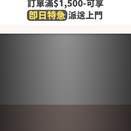
-請勿使用含氯漂白劑
-避免高溫烘乾
-平放晾乾以維持最佳彈性及版型