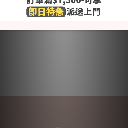
- 建議使用嬰幼兒衣物專用清潔劑，避免柔順劑,含氯及螢光劑的
清潔劑