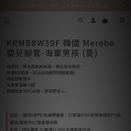
全店現貨 | 香港 / 澳門 : 訂單滿 HK$500 即享免運
KRMB8W39F 韓國 Merebe
嬰兒腳套-海軍男孩 (夏)
棉質料，質地柔軟無刺激。適合夏天使用~
保護BB肌膚，防止因為腳甲問題劃傷~
橡筋鬆緊適中
為寶寶溫暖小腳
經韓國官方KC認證，用得更安心
全店，(香港/澳門) 免運費優惠：訂單滿$500 即享免運到户/順
豐站/服務中心/智能櫃自取
全店，特別優惠: 訂單滿$1,000 全單即享95折