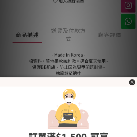
加入追蹤清單
送貨及付款方
商品描述
顧客評價
式
- Made in Korea -
棉質料，質地柔軟無刺激。適合夏天使用~
保護BB肌膚，防止因為腳甲問題劃傷~
橡筋鬆緊適中
為寶寶溫暖小腳
經韓國官方KC認證，用得更安心
[Fabric] 棉
[Style] 基本
[Color] 海軍男孩 Marine Boy
[Size (in cm)] Free Size
洗滌建議
- 使用前請先清洗乾淨
- 使用冷水或微暖的水作清洗，避免熱水