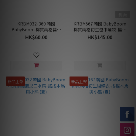
售完
KRBM032-360 韓國
KRBM567 韓國 BabyBoom
BabyBoom 棉質網格嬰兒
棉質網格初生包巾睡袋-搖搖
360°花花型口水肩-搖搖木馬
木馬與小熊 (夏)
HK$60.00
HK$145.00
與小熊 (夏)
新品上架
新品上架