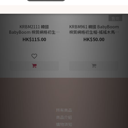
售完
KRBM2111 韓國
KRBM961 韓國 BabyBoom
BabyBoom 棉質網格初生夾
棉質網格初生帽-搖搖木馬與
衣-搖搖木馬與小熊 (夏)
小熊 (夏)
HK$115.00
HK$50.00
所有商品
商品介紹
購物須知