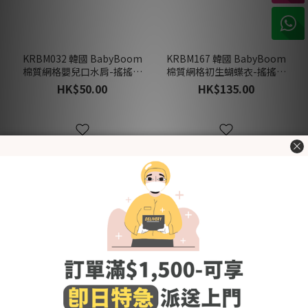
KRBM032 韓國 BabyBoom
KRBM167 韓國 BabyBoom
棉質網格嬰兒口水肩-搖搖木
棉質網格初生蝴蝶衣-搖搖木
馬與小熊 (夏)
馬與小熊 (夏)
HK$50.00
HK$135.00
新品上架
新品上架