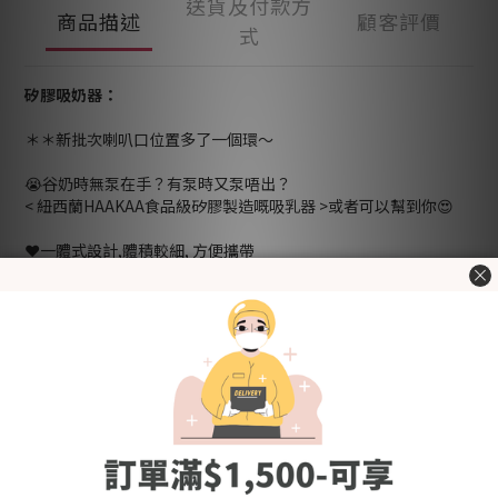
送貨及付款方
商品描述
顧客評價
式
矽膠吸奶器：
＊＊新批次喇叭口位置多了一個環～
😭谷奶時無泵在手？有泵時又泵唔出？
< 紐西蘭HAAKAA食品級矽膠製造嘅吸乳器 >或者可以幫到你😍
❤️一體式設計,體積較細, 方便攜帶
無論係參加親友聚會,外出工作,旅行等, HAAKAA 吸奶器都可成為
你嘅輕便手泵
❤️簡單且自然嘅吸力
按壓瓶身後再吸附於乳房上面,就可產生自然吸力將母乳吸出. 特別
推薦俾唔受泵嘅媽媽
❤️ 餵哺時收集每滴珍貴的母乳
奶陣2邊一齊黎, 餵哺時可用於儲起另一邊漏出嘅奶.滴滴皆辛苦, 一
滴都不要浪費