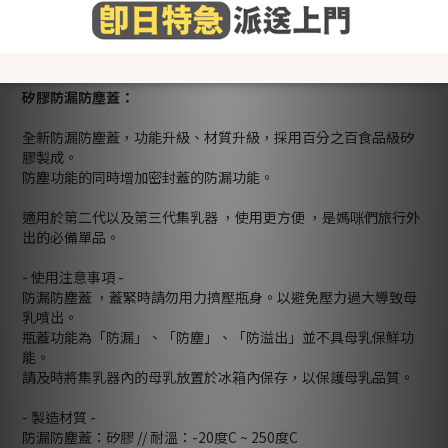
製造成份為100％食品級矽膠. 無 BPA,PVC ,鄰苯二甲酸酯,媽媽們
可安心使用☺️
矽膠防漏防塵蓋：
全新防漏防塵蓋，功能升級、材質升級，採用百分之百食品級矽
膠製成。
防塵功能的同時增加密封蓋的防漏功能。
適用於第二代以及第三代集乳器 ，使用更方便 ，是媽咪們旅行外
出的必備單品。
- 使用注意事項 -
防漏防塵蓋 ，蓋緊時請勿用力擠壓瓶身。以避免壓力過大導致母
乳噴出。
瓶蓋功能為「防漏」、「防塵」、「防溢出」並不具母乳保鮮功
能。
請及時將集乳器內的母乳放置於冰箱內保存，以保護母乳品質。
- 製造材質 -
防漏防塵蓋：矽膠 // 耐溫：-20度C ~ 250度C