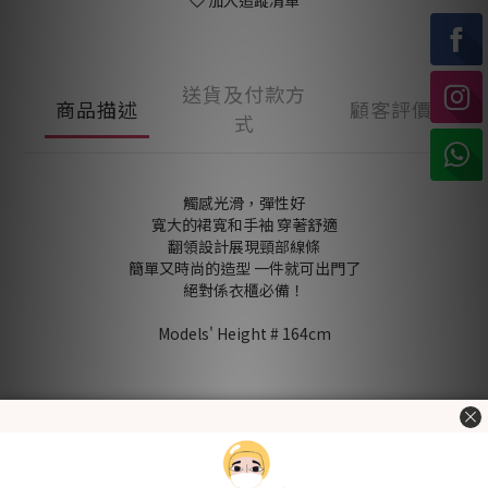
加入追蹤清單
送貨及付款方
商品描述
顧客評價
式
觸感光滑，彈性好
寬大的裙寬和手袖 穿著舒適
翻領設計展現頸部線條
簡單又時尚的造型 一件就可出門了
絕對係衣櫃必備！
Models' Height # 164cm