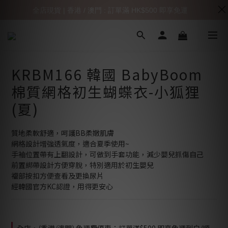
全店現貨 | 香港 / 澳門 : 訂單滿 HK$500 即享免運
KRBM166 韓國 BabyBoom
棉質網格初生蝴蝶衣-小狐狸
(夏)
質地柔軟舒適，呵護BB柔嫩肌膚
網格設計增強透氣度，適合夏季使用~
手袖位置帶有上翻設計，可做到手套功能，減少嬰兒抓傷自己
前置綁帶設計方便穿脫，特別適用於初生嬰兒
襠部按扣方便查看及更換尿片
經韓國官方KC認證，用得更安心