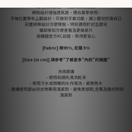
質地柔軟舒適，呵護BB柔嫩肌膚
網格設計增強透氣度，適合夏季使用~
手袖位置帶有上翻設計，可做到手套功能，減少嬰兒抓傷自己
前置綁帶設計方便穿脫，特別適用於初生嬰兒
襠部按扣方便查看及更換尿片
經韓國官方KC認證，用得更安心
[Fabric]
棉
95%, 尼龍 5%
[Size (in cm)] 請參考"了解更多"內的"尺碼圖"
洗滌建議
- 使用前請先清洗乾淨
- 使用冷水或微暖的水作清洗，避免熱水
- 建議使用嬰幼兒衣物專用清潔劑，避免柔順劑,含氯及螢光劑的
清潔劑