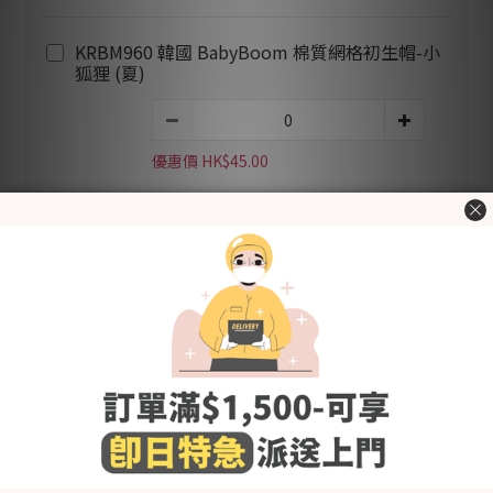
KRBM960 韓國 BabyBoom 棉質網格初生帽-小
狐狸 (夏)
優惠價 HK$45.00
加入購物車
立即購買
加入追蹤清單
送貨及付款方
商品描述
顧客評價
式
Made in Korea