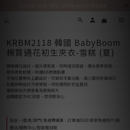
全店現貨 | 香港 / 澳門 : 訂單滿 HK$500 即享免運
KRBM2118 韓國 BabyBoom
棉質通花初生夾衣-雪糕 (夏)
精緻通花設計，提升透氣度，同時增添質感，適合夏季使用~
質地柔軟舒適，呵護BB柔嫩肌膚
手袖位置帶有上翻設計，可做到手套功能，減少嬰兒抓傷自己
前置綁帶設計方便穿脫，特別適用於初生嬰兒
襠部按扣方便查看及更換尿片
經韓國官方KC認證，用得更安心
全店，(香港/澳門) 免運費優惠：訂單滿$500 即享免運到户/順
豐站/服務中心/智能櫃自取