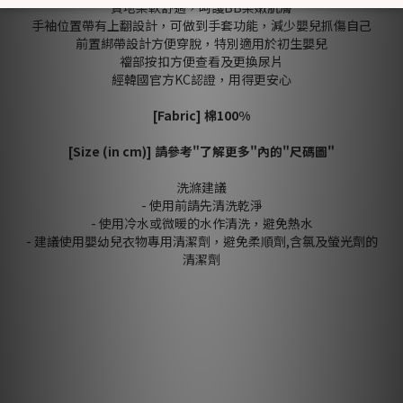
質地柔軟舒適，呵護BB柔嫩肌膚
手袖位置帶有上翻設計，可做到手套功能，減少嬰兒抓傷自己
前置綁帶設計方便穿脫，特別適用於初生嬰兒
襠部按扣方便查看及更換尿片
經韓國官方KC認證，用得更安心
[Fabric]
棉
100%
[Size (in cm)] 請參考"了解更多"內的"尺碼圖"
洗滌建議
- 使用前請先清洗乾淨
- 使用冷水或微暖的水作清洗，避免熱水
- 建議使用嬰幼兒衣物專用清潔劑，避免柔順劑,含氯及螢光劑的
清潔劑