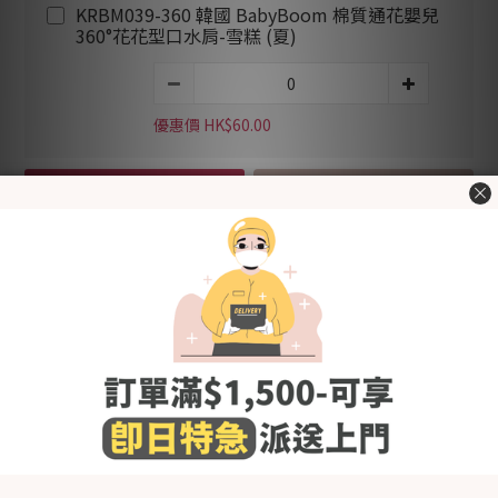
KRBM039-360 韓國 BabyBoom 棉質通花嬰兒
360°花花型口水肩-雪糕 (夏)
優惠價 HK$60.00
加入購物車
立即購買
加入追蹤清單
送貨及付款方
商品描述
顧客評價
式
Made in Korea
精緻通花設計，提升透氣度，同時增添質感，適合夏季使用~