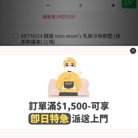
優惠價 HK$55.00
KRTN034 韓國 tntn mom's 乳房冷熱敷墊 (連
柔軟護套) (1塊)
優惠價 HK$119.00
加入購物車
立即購買
加入追蹤清單
送貨及付款方
商品描述
顧客評價
式