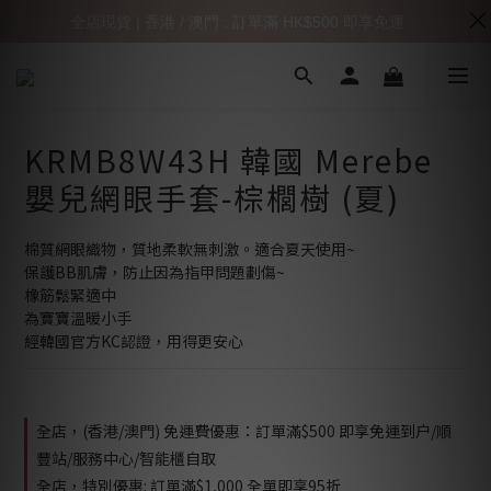
全店現貨 | 香港 / 澳門 : 訂單滿 HK$500 即享免運
KRMB8W43H 韓國 Merebe
嬰兒網眼手套-棕櫚樹 (夏)
棉質網眼織物，質地柔軟無刺激。適合夏天使用~
保護BB肌膚，防止因為指甲問題劃傷~
橡筋鬆緊適中
為寶寶溫暖小手
經韓國官方KC認證，用得更安心
全店，(香港/澳門) 免運費優惠：訂單滿$500 即享免運到户/順
豐站/服務中心/智能櫃自取
全店，特別優惠: 訂單滿$1,000 全單即享95折