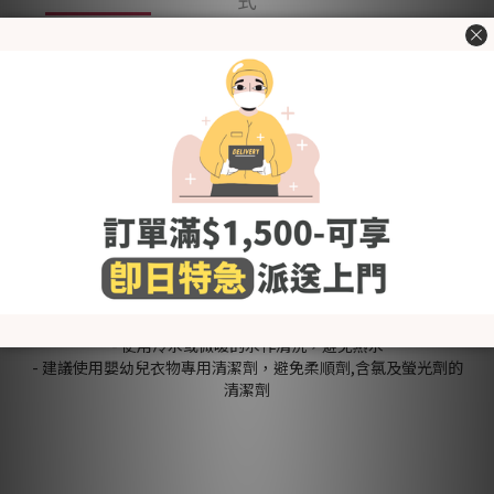
式
- Made in Korea -
棉質網眼織物，質地柔軟無刺激。適合夏天使用~
保護BB肌膚，防止因為指甲問題劃傷~
橡筋鬆緊適中
為寶寶溫暖小手
經韓國官方KC認證，用得更安心
[Fabric] 97% 棉 3% 尼龍
[Style] 基本
[Color] 棕櫚樹 Palm Trees
[Size (in cm)] Free Size
洗滌建議
- 使用前請先清洗乾淨
- 使用冷水或微暖的水作清洗，避免熱水
- 建議使用嬰幼兒衣物專用清潔劑，避免柔順劑,含氯及螢光劑的
清潔劑