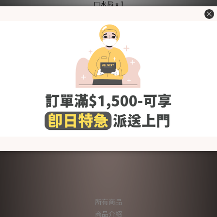
口水肩 x 1
Merebe 精美禮盒 x 1
100%純棉質料，質地柔軟無刺激，不含螢光劑
呵護BB柔嫩肌膚，適合春秋穿著~
經韓國官方KC認證，用得更安心
[Size (in cm)] 請參考"了解更多"內的"尺碼圖"
洗滌建議
- 使用前請先清洗乾淨
- 使用冷水或微暖的水作清洗，避免熱水
- 建議使用嬰幼兒衣物專用清潔劑，避免柔順劑,含氯及螢光劑的
清潔劑
所有商品
商品介紹