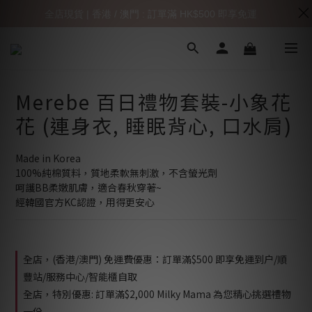
全店現貨 | 香港 / 澳門 : 訂單滿 HK$500 即享免運
Merebe 百日禮物套裝-小象花
花 (連身衣, 睡眠背心, 口水肩)
Made in Korea
100%純棉質料，質地柔軟無刺激，不含螢光劑
呵護BB柔嫩肌膚，適合春秋穿著~
經韓國官方KC認證，用得更安心
全店，(香港/澳門) 免運費優惠：訂單滿$500 即享免運到户/順
豐站/服務中心/智能櫃自取
全店，特別優惠: 訂單滿$2,000 Milky Mama 為您精心挑選禮物
一份