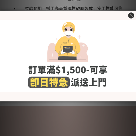
柔軟耐用：採用高品質彈性矽膠製成，使用性能可靠
安全材質：100% 食品級矽膠，不含雙酚 A（BPA）、雙酚
S（BPS）、聚氯乙烯（PVC）及鄰苯二甲酸鹽
重要事項：
僅適用於 Evera 穿戴式吸乳器。
產品包裝內含：
2 個 U 型氣膜
更換建議：
為確保衛生與最佳吸力表現，建議每 2-3 個月更換一次；若出現
磨損、撕裂或材質硬化等情況，請立即更換。